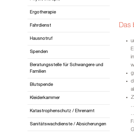
Ergotherapie
Das 
Fahrdienst
Hausnotruf
u
E
Spenden
i
Beratungsstelle für Schwangere und
w
Familien
g
d
Blutspende
a
Z
Kleiderkammer
…
Katastrophenschutz / Ehrenamt
…
F
Sanitätswachdienste / Absicherungen
G