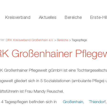
Kreisverband
Aktuelles
Bereiche
Erste-Hi
hier:
DRK Kreisverband Großenhain e.V.
>
Bereiche
>
Tagespflege
K Großenhainer Pfleg
K Großenhainer Pflegewelt gGmbH ist eine Tochtergesellsch
egewelt gliedert sich in 5 Sozialstationen (ambulante Pflege) 
ftsführerin ist Frau Mandy Reuschel.
 4 Tagespflegen befinden sich in
Großenhain
,
Thiendorf
,