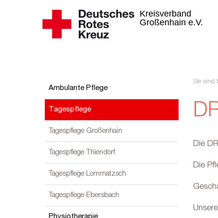
Kreisverband
Großenhain e.V.
Sie sind 
Ambulante Pflege
DR
Tagespflege
Tagespflege Großenhain
Die DR
Tagespflege Thiendorf
Die Pfl
Tagespflege Lommatzsch
Geschä
Tagespflege Ebersbach
Unsere
Physiotherapie